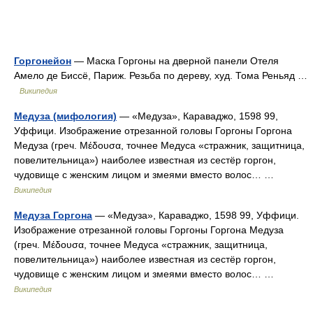
Горгонейон
— Маска Горгоны на дверной панели Отеля
Амело де Биссё, Париж. Резьба по дереву, худ. Тома Реньяд …
Википедия
Медуза (мифология)
— «Медуза», Караваджо, 1598 99,
Уффици. Изображение отрезанной головы Горгоны Горгона
Медуза (греч. Μέδουσα, точнее Медуса «стражник, защитница,
повелительница») наиболее известная из сестёр горгон,
чудовище с женским лицом и змеями вместо волос… …
Википедия
Медуза Горгона
— «Медуза», Караваджо, 1598 99, Уффици.
Изображение отрезанной головы Горгоны Горгона Медуза
(греч. Μέδουσα, точнее Медуса «стражник, защитница,
повелительница») наиболее известная из сестёр горгон,
чудовище с женским лицом и змеями вместо волос… …
Википедия